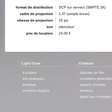
format de distribution
DCP sur serveur (SMPTE 2K)
cadre de projection
1,37 (simple écran)
vitesse de projection
25 ips
son
silencieux
prix de location
24,00 €
Light Cone
Cinéaste
à propos
déposer un film
info pratiques
conditions générale
boutique
espace cinéaste
mentions légales
services
appel aux cinéastes