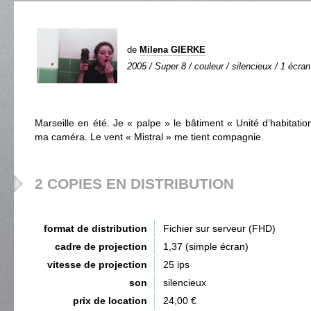
de
Milena GIERKE
2005 / Super 8 / couleur / silencieux / 1 écran 
Marseille en été. Je « palpe » le bâtiment « Unité d’habitati
ma caméra. Le vent « Mistral » me tient compagnie.
2 COPIES EN DISTRIBUTION
format de distribution
Fichier sur serveur (FHD)
cadre de projection
1,37 (simple écran)
vitesse de projection
25 ips
son
silencieux
prix de location
24,00 €