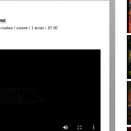
WNE
 couleur / sonore / 1 écran / 10' 00