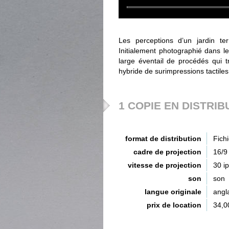
Les perceptions d’un jardin ter
Initialement photographié dans le
large éventail de procédés qui 
hybride de surimpressions tactiles
1 COPIE EN DISTRIB
format de distribution
Fich
cadre de projection
16/9
vitesse de projection
30 i
son
son
langue originale
angl
prix de location
34,0