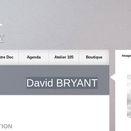
Image
tre Doc
Agenda
Atelier 105
Boutique
David BRYANT
TION