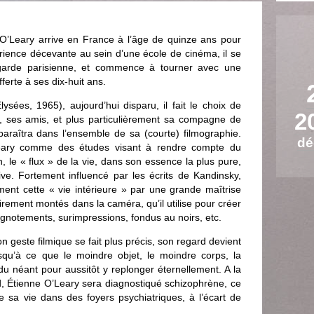
O’Leary arrive en France à l’âge de quinze ans pour
rience décevante au sein d’une école de cinéma, il se
-garde parisienne, et commence à tourner avec une
ferte à ses dix-huit ans.
sées, 1965), aujourd’hui disparu, il fait le choix de
2
, ses amis, et plus particulièrement sa compagne de
paraîtra dans l’ensemble de sa (courte) filmographie.
dé
’Leary comme des études visant à rendre compte du
, le « flux » de la vie, dans son essence la plus pure,
itive. Fortement influencé par les écrits de Kandinsky,
ment cette « vie intérieure » par une grande maîtrise
airement montés dans la caméra, qu’il utilise pour créer
lignotements, surimpressions, fondus au noirs, etc.
geste filmique se fait plus précis, son regard devient
squ’à ce que le moindre objet, le moindre corps, la
u néant pour aussitôt y replonger éternellement. A la
 Étienne O’Leary sera diagnostiqué schizophrène, ce
de sa vie dans des foyers psychiatriques, à l’écart de