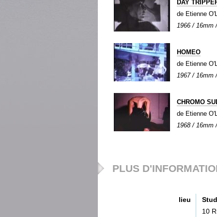
DAY TRIPPE
de Etienne O
1966 / 16mm / 
HOMEO
de Etienne O
1967 / 16mm / 
CHROMO SU
de Etienne O
1968 / 16mm / 
PLUS D'INFORMATI
lieu
Stud
10 R