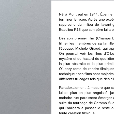
Né à Montréal en 1944, Étienne 
terminer le lycée. Après une expé
rapproche du milieu de l’avant
Beaulieu R16 que son père lui a of
Dès son premier film (Champs Ely
filmer les membres de sa famille
l’époque, Michèle Giraud, qui ap
On pourrait voir les films d’O
mystère et du hasard du quotidien
la plus abstraite et la plus prim
O’Leary tente de rendre filmique
technique : ses films sont majorit
différents trucages tels que des c
Paradoxalement, à mesure que son 
lui de plus en plus angoissé, ju
moindre rue paraissent émerger d
suite du tournage de Chromo Sud,
qui l’obligera à passer le reste 
toute création filmique.