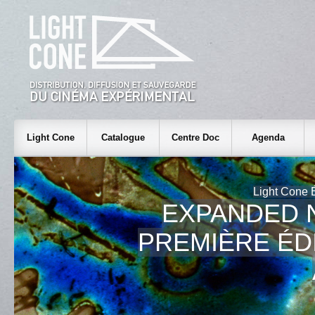
Light Cone
Catalogue
Centre Doc
Agenda
Light Cone É
EXPANDED N
PREMIÈRE ÉD