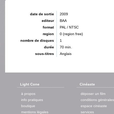
date de sortie
2009
editeur
BAA
format
PAL / NTSC
region
0 (region free)
nombre de disques
1
durée
70 min.
sous-titres
Anglais
Light Cone
Cinéaste
à propos
déposer un film
info pratiques
conditions générales
boutique
espace cinéaste
mentions légales
services