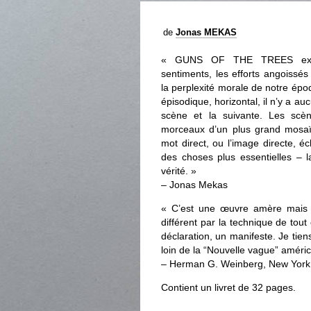
de
Jonas MEKAS
« GUNS OF THE TREES expr
sentiments, les efforts angoissé
la perplexité morale de notre ép
épisodique, horizontal, il n’y a a
scène et la suivante. Les sc
morceaux d’un plus grand mosaï
mot direct, ou l’image directe, 
des choses plus essentielles – l
vérité. »
– Jonas Mekas
« C’est une œuvre amère mais ly
différent par la technique de tou
déclaration, un manifeste. Je tien
loin de la “Nouvelle vague” améric
– Herman G. Weinberg, New York 
Contient un livret de 32 pages.