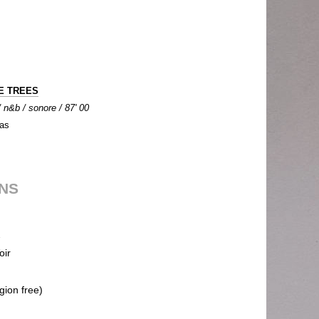
E TREES
 n&b / sonore / 87' 00
as
ONS
2
oir
gion free)