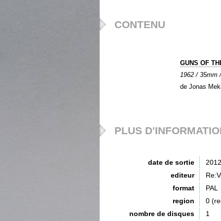
CONTENU
GUNS OF TH
1962 / 35mm /
de Jonas Mek
PLUS D'INFORMATI
date de sortie
201
editeur
Re:V
format
PAL
region
0 (re
nombre de disques
1