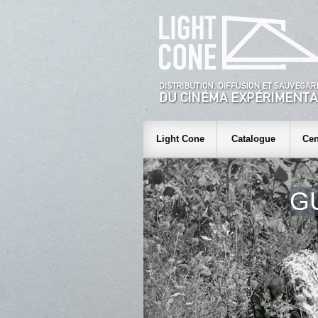
Light Cone
Catalogue
Cen
G