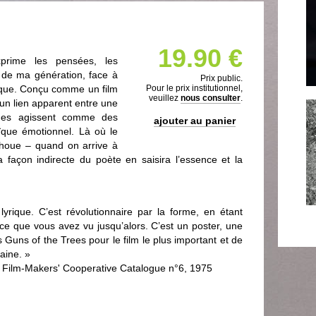
19.90 €
ime les pensées, les
s de ma génération, face à
Prix public.
oque. Conçu comme un film
Pour le prix institutionnel,
veuillez
nous consulter
.
ucun lien apparent entre une
ènes agissent comme des
ajouter au panier
que émotionnel. Là où le
échoue – quand on arrive à
a façon indirecte du poète en saisira l’essence et la
rique. C’est révolutionnaire par la forme, en étant
t ce que vous avez vu jusqu’alors. C’est un poster, une
s Guns of the Trees pour le film le plus important et de
aine. »
Film-Makers' Cooperative Catalogue n°6, 1975