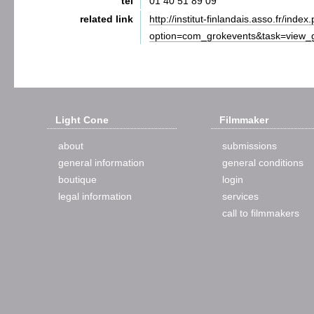
tel
01 40 51 89 09
related link
http://institut-finlandais.asso.fr/index
option=com_grokevents&task=view_
Light Cone
Filmmaker
about
submissions
general information
general conditions
boutique
login
legal information
services
call to filmmakers