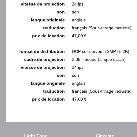
vitesse de projection
24 ips
son
son
langue originale
anglais
traduction
français (Sous-titrage incrusté)
prix de location
47,00 €
format de distribution
DCP sur serveur (SMPTE 2K)
cadre de projection
2,35 - Scope (simple écran)
vitesse de projection
24 ips
son
son
langue originale
anglais
traduction
français (Sous-titrage incrusté)
prix de location
47,00 €
Light Cone
Cinéaste