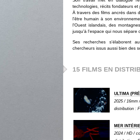
Son travail met en dialogue réa
technologies, récits fondateurs et p
À travers des films ancrés dans d
l'être humain à son environneme
l'Ouest islandais, des montagn
jusqu'à l'espace qui nous sépare 
Ses recherches s'élaborent au 
chercheurs issus aussi bien des 
15 FILMS EN DISTRI
ULTIMA (PR
2025 / 16mm / 
distribution : 
MER INTÉRI
2024 / HD / co