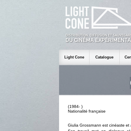
Light Cone
Catalogue
Cen
(1984- )
Nationalité française
Giulia Grossmann est cinéaste et ar