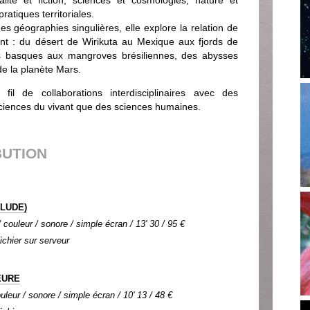
lité et fiction, sciences et cosmologies, nature et
ratiques territoriales.
es géographies singulières, elle explore la relation de
nt : du désert de Wirikuta au Mexique aux fjords de
es basques aux mangroves brésiliennes, des abysses
de la planète Mars.
fil de collaborations interdisciplinaires avec des
sciences du vivant que des sciences humaines.
BUTION
ÉLUDE)
couleur / sonore / simple écran / 13' 30 / 95 €
Fichier sur serveur
EURE
uleur / sonore / simple écran / 10' 13 / 48 €