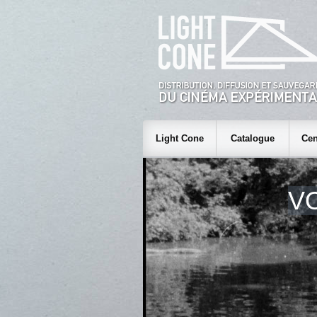
Light Cone
Catalogue
Cen
V