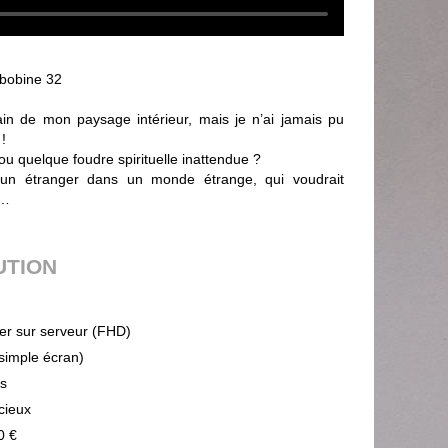
obine 32
tain de mon paysage intérieur, mais je n’ai jamais pu
!
ou quelque foudre spirituelle inattendue ?
n étranger dans un monde étrange, qui voudrait
e…
UTION
ier sur serveur (FHD)
(simple écran)
ps
cieux
0 €