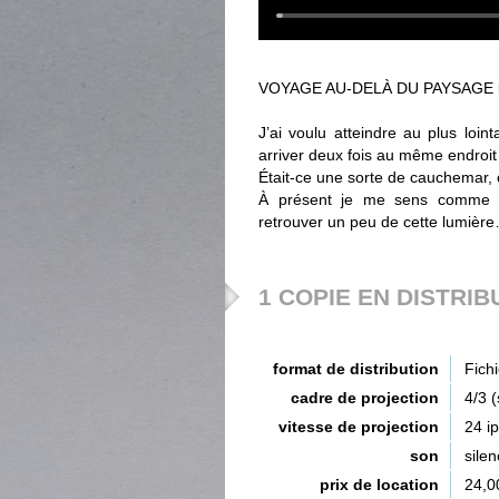
VOYAGE AU-DELÀ DU PAYSAGE b
J’ai voulu atteindre au plus loin
arriver deux fois au même endroit 
Était-ce une sorte de cauchemar, 
À présent je me sens comme u
retrouver un peu de cette lumièr
1 COPIE EN DISTRIB
format de distribution
Fich
cadre de projection
4/3 
vitesse de projection
24 i
son
silen
prix de location
24,0