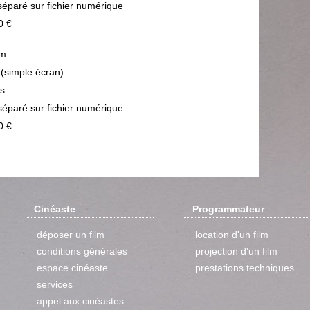
séparé sur fichier numérique
0 €
m
 (simple écran)
ps
séparé sur fichier numérique
0 €
Cinéaste
Programmateur
déposer un film
location d'un film
conditions générales
projection d'un film
espace cinéaste
prestations techniques
services
appel aux cinéastes