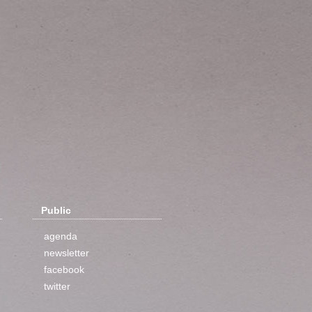
Public
agenda
newsletter
facebook
twitter