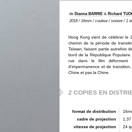
de
Dianna BARRIE
&
Richard TU
2018 / 16mm / couleur / sonore / 1 éc
Hong Kong vient de célébrer le 2
chemin de la période de transit
Taïwan, faisant partie autrefois 
bord de la République Populaire 
rue dans le film déforment l
d'impermanence et de transition, 
Chine et pas la Chine.
2 COPIES EN DISTRI
format de distribution
16m
cadre de projection
1,37
vitesse de projection
24 i