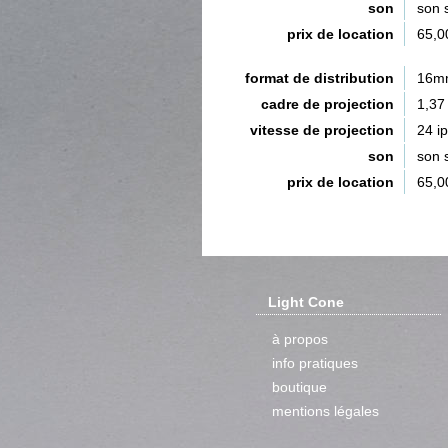
son
son 
prix de location
65,0
format de distribution
16m
cadre de projection
1,37
vitesse de projection
24 i
son
son 
prix de location
65,0
Light Cone
à propos
info pratiques
boutique
mentions légales