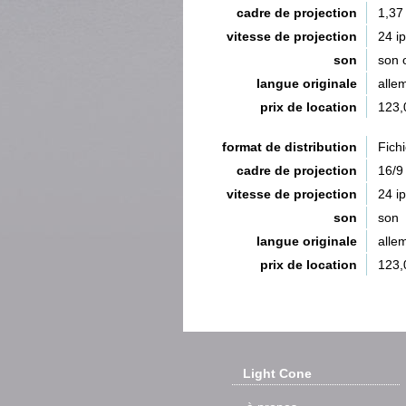
cadre de projection
1,37
vitesse de projection
24 i
son
son 
langue originale
alle
prix de location
123,
format de distribution
Fich
cadre de projection
16/9
vitesse de projection
24 i
son
son
langue originale
alle
prix de location
123,
Light Cone