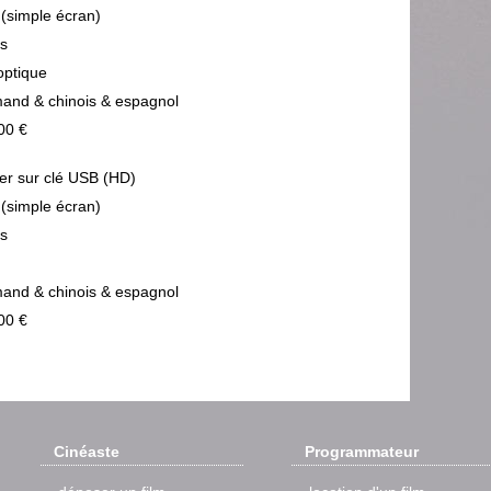
 (simple écran)
ps
optique
mand & chinois & espagnol
00 €
ier sur clé USB (HD)
 (simple écran)
ps
mand & chinois & espagnol
00 €
Cinéaste
Programmateur