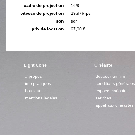
cadre de projection
16/9
vitesse de projection
29,976 ips
son
son
prix de location
67,00 €
Light Cone
Cinéaste
à propos
déposer un film
info pratiques
conditions générales
boutique
espace cinéaste
mentions légales
services
appel aux cinéastes