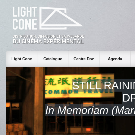
Light Cone
Catalogue
Centre Doc
Agenda
STILL RAINI
D
In Memoriam (Mar