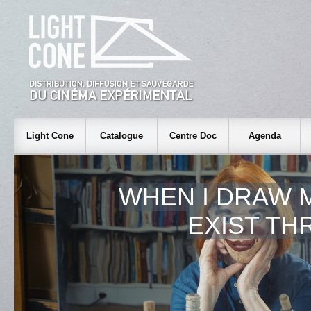
Light Cone
Catalogue
Centre Doc
Agenda
WHEN I DRAW M
EXIST TH