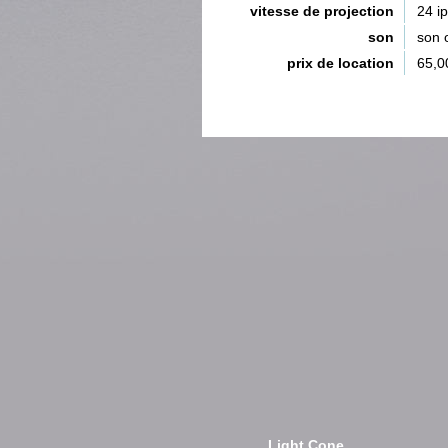
vitesse de projection
24 i
son
son 
prix de location
65,0
Light Cone