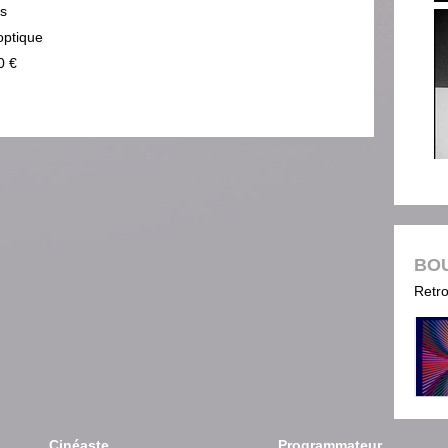
ps
optique
0 €
BO
Retro
Cinéaste
Programmateur