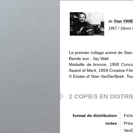
de
Stan VAN
1957 / 16mm / 
Le premier collage animé de Sta
Bande son : Jay Watt
Médaille de bronze, 1958 Concou
Award of Merit, 1959 Creative Fil
© Estate of Stan VanDerBeek. Tous
2 COPIES EN DISTRI
format de distribution
Fich
notes
Prés
VanD