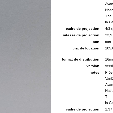
Avan
Nati
The 
la G
cadre de projection
4/3 
vitesse de projection
23,9
son
son
prix de location
105,
format de distribution
16m
version
vers
notes
Prés
VanD
Avan
Nati
The 
la G
cadre de projection
1,37