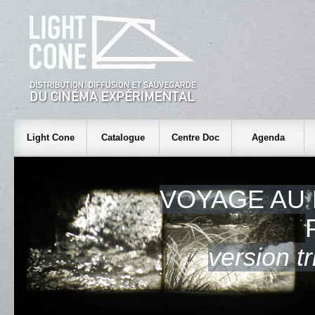
Light Cone
Catalogue
Centre Doc
Agenda
VOYAGE AU 
version tr