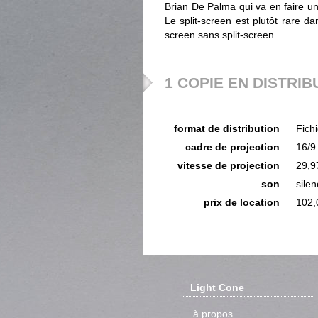
Brian De Palma qui va en faire u
Le split-screen est plutôt rare da
screen sans split-screen.
1 COPIE EN DISTRIB
format de distribution
Fich
cadre de projection
16/9 
vitesse de projection
29,9
son
silen
prix de location
102,
Light Cone
à propos