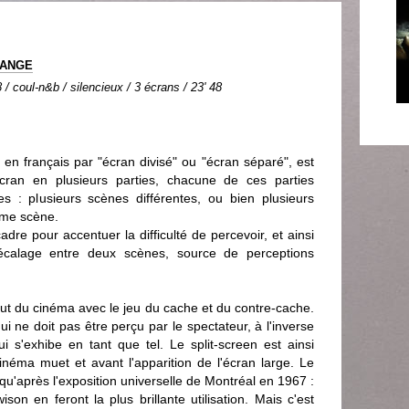
LANGE
 / coul-n&b / silencieux / 3 écrans / 23' 48
t en français par "écran divisé" ou "écran séparé", est
'écran en plusieurs parties, chacune de ces parties
s : plusieurs scènes différentes, ou bien plusieurs
ême scène.
dre pour accentuer la difficulté de percevoir, et ainsi
calage entre deux scènes, source de perceptions
ut du cinéma avec le jeu du cache et du contre-cache.
ui ne doit pas être perçu par le spectateur, à l'inverse
i s'exhibe en tant que tel. Le split-screen est ainsi
inéma muet et avant l'apparition de l'écran large. Le
 qu'après l'exposition universelle de Montréal en 1967 :
on en feront la plus brillante utilisation. Mais c'est