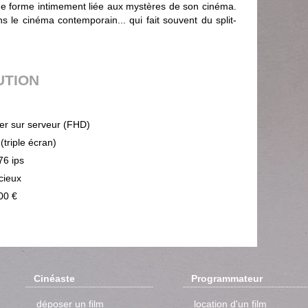
ne forme intimement liée aux mystères de son cinéma.
ns le cinéma contemporain... qui fait souvent du split-
UTION
ier sur serveur (FHD)
(triple écran)
76 ips
cieux
00 €
Cinéaste
Programmateur
déposer un film
location d'un film