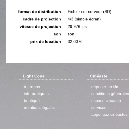
format de distribution
Fichier sur serveur (SD)
cadre de projection
4/3 (simple écran)
vitesse de projection
29,976 ips
son
son
prix de location
32,00 €
Light Cone
Cinéaste
à propos
déposer un film
info pratiques
conditions générales
boutique
espace cinéaste
mentions légales
services
appel aux cinéastes