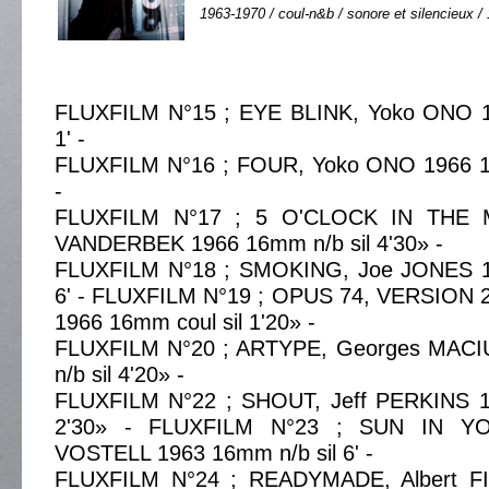
1963-1970 / coul-n&b / sonore et silencieux / 
FLUXFILM N°15 ; EYE BLINK, Yoko ONO 1
1' -
FLUXFILM N°16 ; FOUR, Yoko ONO 1966 16
-
FLUXFILM N°17 ; 5 O'CLOCK IN THE M
VANDERBEK 1966 16mm n/b sil 4'30» -
FLUXFILM N°18 ; SMOKING, Joe JONES 1
6' - FLUXFILM N°19 ; OPUS 74, VERSION 
1966 16mm coul sil 1'20» -
FLUXFILM N°20 ; ARTYPE, Georges MAC
n/b sil 4'20» -
FLUXFILM N°22 ; SHOUT, Jeff PERKINS 1
2'30» - FLUXFILM N°23 ; SUN IN Y
VOSTELL 1963 16mm n/b sil 6' -
FLUXFILM N°24 ; READYMADE, Albert 