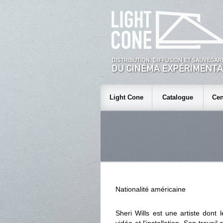
Light Cone
Catalogue
Cen
Nationalité américaine
Sheri Wills est une artiste dont 