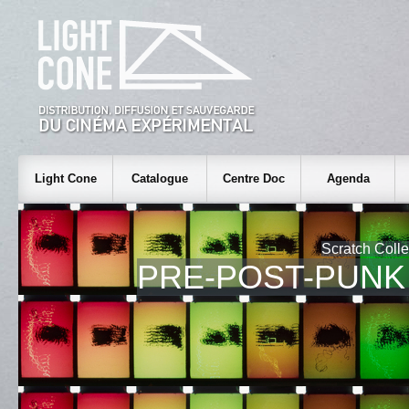
Light Cone
Catalogue
Centre Doc
Agenda
Scratch Colle
PRE-POST-PUNK