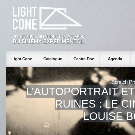
Light Cone
Catalogue
Centre Doc
Agenda
Scratch Pr
L’AUTOPORTRAIT E
RUINES : LE C
LOUISE 