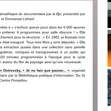
némathèque du documentaire par la Bpi, présentée par
u et Emmanuel Lefrant
vitée à « s’enfouir quinze jours dans les 6 000 œuvres
n prélever 6 programmes pour salle obscure ! » Elle
chement pour la structure : « En 1982, je finissais mon
e était inauguré. Tous mes films y sont déposés. » Elle
te extraction puisée dans une collection sans pareille
gulières, oniriques et transgressives à un public qui
s 420 minutes programmées à l'époque pour le cycle
on autour du film de paysage ainsi qu'une nouveauté.
n Ostrovsky, « Je ne fais que passer... »
, organisé
ire par la Bibliothèque publique d’information. Du 16
x Centre Pompidou.