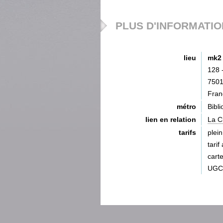
PLUS D'INFORMATI
lieu
mk2 
128 
7501
Fran
métro
Bibl
lien en relation
La C
tarifs
plein
tarif
cart
UGC/