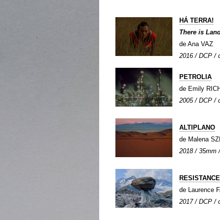
HÁ TERRA!
There is Land
de Ana VAZ
2016 / DCP / c
PETROLIA
de Emily RI
2005 / DCP / c
ALTIPLANO
de Malena S
2018 / 35mm / 
RESISTANCE
de Laurence 
2017 / DCP / c