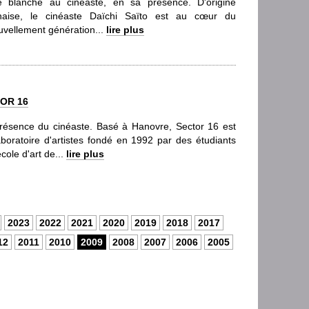
e blanche au cinéaste, en sa présence. D'origine
naise, le cinéaste Daïchi Saïto est au cœur du
uvellement génération...
lire plus
OR 16
résence du cinéaste. Basé à Hanovre, Sector 16 est
aboratoire d'artistes fondé en 1992 par des étudiants
école d'art de...
lire plus
2023
2022
2021
2020
2019
2018
2017
12
2011
2010
2009
2008
2007
2006
2005