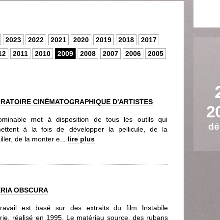
2023
2022
2021
2020
2019
2018
2017
12
2011
2010
2009
2008
2007
2006
2005
ORATOIRE CINÉMATOGRAPHIQUE D'ARTISTES
2
ominable met à disposition de tous les outils qui
dé
ettent à la fois de développer la pellicule, de la
iller, de la monter e...
lire plus
ERIA OBSCURA
ravail est basé sur des extraits du film Instabile
rie, réalisé en 1995. Le matériau source, des rubans