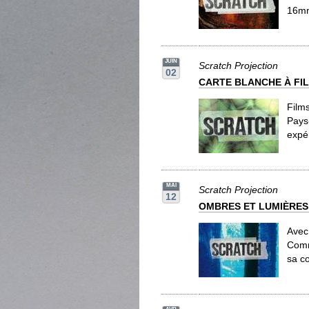
16mm
JUIN
Scratch Projection
02
CARTE BLANCHE À FI
Film
Pays
expé
MAI
Scratch Projection
12
OMBRES ET LUMIÈRES
Avec
Comm
sa co