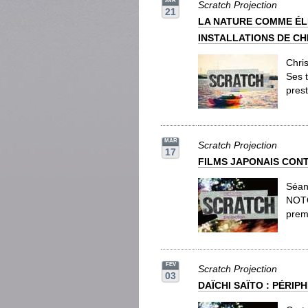
AVR
Scratch Projection
21
LA NATURE COMME ÉL
INSTALLATIONS DE CH
Chris
Ses 
pres
MAR
Scratch Projection
17
FILMS JAPONAIS CON
Séan
NOTO
premi
FEV
Scratch Projection
03
DAÏCHI SAÏTO : PÉRIP