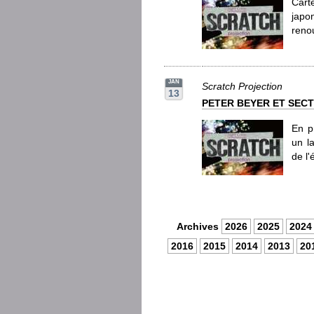
Cart
japo
reno
JAN
Scratch Projection
13
PETER BEYER ET SECT
En p
un l
de l'
Archives
2026
2025
2024
2016
2015
2014
2013
20