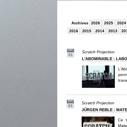
Archives
2026
2025
2024
2016
2015
2014
2013
20
DEC
Scratch Projection
01
L'ABOMINABLE : LAB
L’Ab
perm
trava
NOV
Scratch Projection
03
JÜRGEN REBLE : MAT
Ce t
Mate