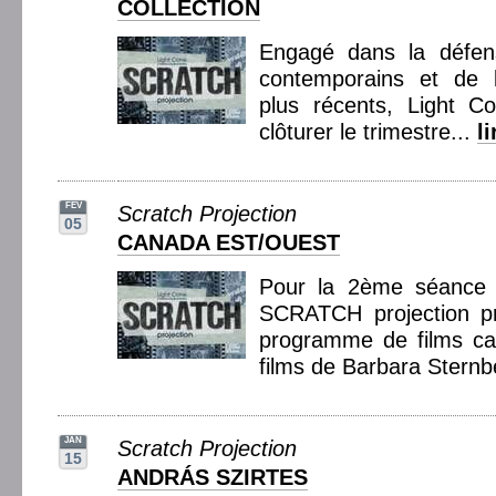
COLLECTION
Engagé dans la défen
contemporains et de l
plus récents, Light C
clôturer le trimestre...
l
FEV
Scratch Projection
05
CANADA EST/OUEST
Pour la 2ème séance 
SCRATCH projection p
programme de films ca
films de Barbara Sternb
JAN
Scratch Projection
15
ANDRÁS SZIRTES