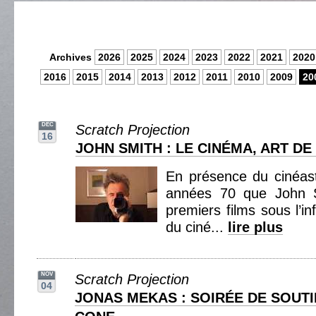
Archives
2026
2025
2024
2023
2022
2021
2020
2016
2015
2014
2013
2012
2011
2010
2009
20
DEC
Scratch Projection
16
JOHN SMITH : LE CINÉMA, ART D
En présence du cinéast
années 70 que John S
premiers films sous l’in
du ciné...
lire plus
NOV
Scratch Projection
04
JONAS MEKAS : SOIRÉE DE SOUTI