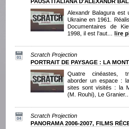
PAUSA ITALIANA D'ALEXANDR BA
Alexandr Balagura est 
Ukraine en 1961. Réali
Documentaires de Kie
1998, il est l’aut...
lire 
AVR
Scratch Projection
01
PORTRAIT DE PAYSAGE : LA MON
Quatre cinéastes, tr
aborder un espace : l
sites sont visités : l
(M. Rouhi), Le Granier.
MAR
Scratch Projection
04
PANORAMA 2006-2007, FILMS RÉC