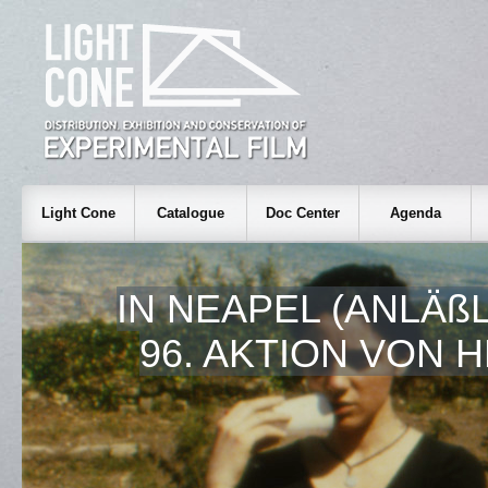
Light Cone
Catalogue
Doc Center
Agenda
IN NEAPEL (ANLÄß
96. AKTION VON