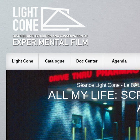
Light Cone
Catalogue
Doc Center
Agenda
Séance Light Cone - Le BAL
ALL MY LIFE: S