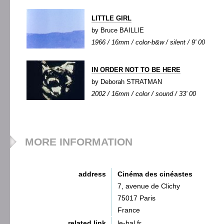
LITTLE GIRL
by Bruce BAILLIE
1966 / 16mm / color-b&w / silent / 9' 00
IN ORDER NOT TO BE HERE
by Deborah STRATMAN
2002 / 16mm / color / sound / 33' 00
MORE INFORMATION
address
Cinéma des cinéastes
7, avenue de Clichy
75017 Paris
France
related link
le-bal.fr