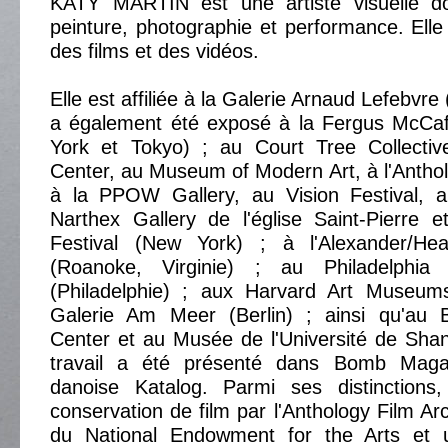
KATY MARTIN est une artiste visuelle dont
peinture, photographie et performance. Elle
des films et des vidéos.
Elle est affiliée à la Galerie Arnaud Lefebvre 
a également été exposé à la Fergus McCaf
York et Tokyo) ; au Court Tree Collecti
Center, au Museum of Modern Art, à l'Anthol
à la PPOW Gallery, au Vision Festival, 
Narthex Gallery de l'église Saint-Pierre 
Festival (New York) ; à l'Alexander/He
(Roanoke, Virginie) ; au Philadelphi
(Philadelphie) ; aux Harvard Art Museum
Galerie Am Meer (Berlin) ; ainsi qu'au Be
Center et au Musée de l'Université de Sha
travail a été présenté dans Bomb Maga
danoise Katalog. Parmi ses distinction
conservation de film par l'Anthology Film Ar
du National Endowment for the Arts et 