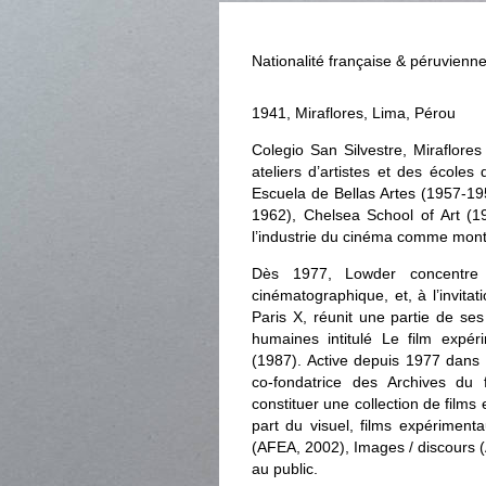
Nationalité française & péruvienn
1941, Miraflores, Lima, Pérou
Colegio San Silvestre, Miraflore
ateliers d’artistes et des école
Escuela de Bellas Artes (1957-19
1962), Chelsea School of Art (19
l’industrie du cinéma comme mon
Dès 1977, Lowder concentre s
cinématographique, et, à l’invita
Paris X, réunit une partie de se
humaines intitulé Le film expér
(1987). Active depuis 1977 dans 
co-fondatrice des Archives du 
constituer une collection de films
part du visuel, films expérime
(AFEA, 2002), Images / discours 
au public.