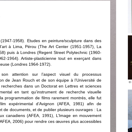
e
s (1947-1958). Etudes en peinture/sculpture dans des
s d’art à Lima, Pérou (The Art Center (1951-1957), La
58) puis à Londres (Regent Street Polytechnic (1960-
62-1964). Artiste-plasticienne tout en exerçant dans
teuse (Londres 1964-1972).
on attention sur l’aspect visuel du processus
tion de Jean Rouch et de son équipe à l’Université de
© 
s recherches dans un Doctorat en Lettres et sciences
imental en tant qu'instrument de recherche visuelle
la programmation de films rarement montrés, elle fut
film expérimental d’Avignon (AFEA, 1981) afin de
 et de documents, et de publier plusieurs ouvrages : La
ntaux canadiens (AFEA, 1991), L’Image en mouvement
(AFEA, 2006) pour rendre ces œuvres plus accessibles