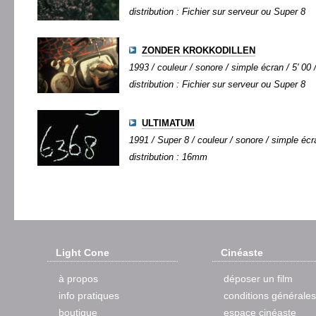
distribution : Fichier sur serveur ou Super 8
ZONDER KROKKODILLEN
1993 / couleur / sonore / simple écran / 5' 00 
distribution : Fichier sur serveur ou Super 8
ULTIMATUM
1991 / Super 8 / couleur / sonore / simple écra
distribution : 16mm
Light Cone
Cinéaste
à propos
déposer un film
info pratiques
conditions générales
boutique
espace cinéaste