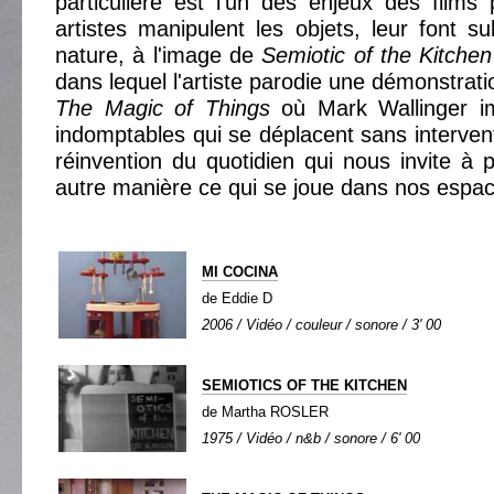
particulière est l’un des enjeux des films 
artistes manipulent les objets, leur font su
nature, à l'image de
Semiotic of the Kitchen
dans lequel l'artiste parodie une démonstrati
The Magic of Things
où Mark Wallinger im
indomptables qui se déplacent sans interve
réinvention du quotidien qui nous invite à 
autre manière ce qui se joue dans nos espa
MI COCINA
de Eddie D
2006 / Vidéo / couleur / sonore / 3' 00
SEMIOTICS OF THE KITCHEN
de Martha ROSLER
1975 / Vidéo / n&b / sonore / 6' 00