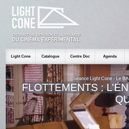
Light Cone
Catalogue
Centre Doc
Agenda
Séance Light Cone - Le BA
FLOTTEMENTS : L’É
QU