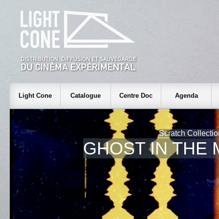
Light Cone
Catalogue
Centre Doc
Agenda
Scratch Collecti
GHOST IN THE