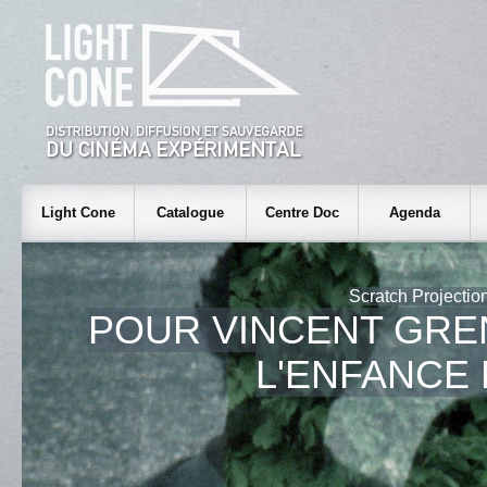
Light Cone
Catalogue
Centre Doc
Agenda
Scratch Projectio
POUR VINCENT GRE
L'ENFANCE 