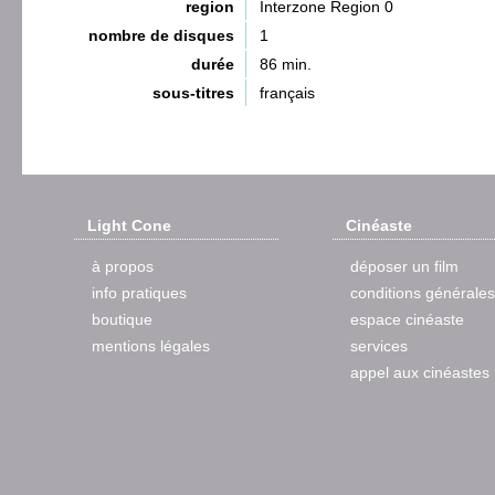
region
Interzone Region 0
nombre de disques
1
durée
86 min.
sous-titres
français
Light Cone
Cinéaste
à propos
déposer un film
info pratiques
conditions générales
boutique
espace cinéaste
mentions légales
services
appel aux cinéastes