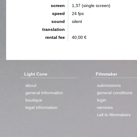
screen
1,37 (single screen)
speed
24 fps
sound
silent
translation
rental fee
40,00 €
Light Cone
Filmmaker
about
submissions
general information
general conditions
boutique
login
legal information
services
call to filmmakers