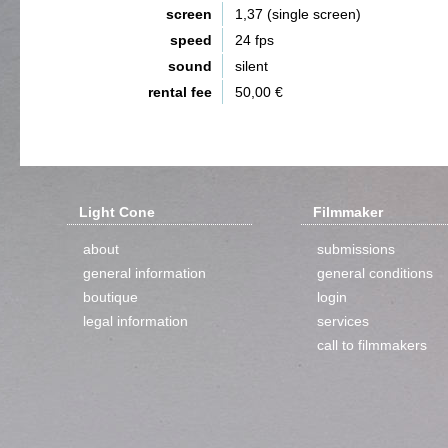
screen
1,37 (single screen)
speed
24 fps
sound
silent
rental fee
50,00 €
Light Cone
Filmmaker
about
submissions
general information
general conditions
boutique
login
legal information
services
call to filmmakers