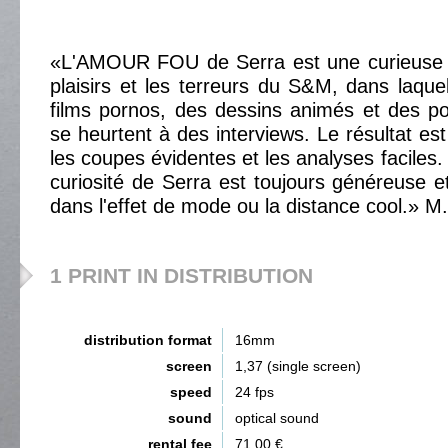
«L'AMOUR FOU de Serra est une curieuse m
plaisirs et les terreurs du S&M, dans laquel
films pornos, des dessins animés et des p
se heurtent à des interviews. Le résultat est 
les coupes évidentes et les analyses faciles. 
curiosité de Serra est toujours généreuse 
dans l'effet de mode ou la distance cool.» M.
1 PRINT IN DISTRIBUTION
distribution format
16mm
screen
1,37 (single screen)
speed
24 fps
sound
optical sound
rental fee
71,00 €