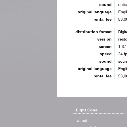
sound
opti
original language
Engl
rental fee
53,0
distribution format
Digit
version
rest
screen
1,37
speed
24 f
sound
sou
original language
Engl
rental fee
53,0
Light Cone
about