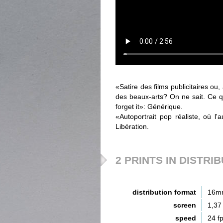
«Satire des films publicitaires ou
des beaux-arts? On ne sait. Ce qui
forget it»: Générique.
«Autoportrait pop réaliste, où l'
Libération.
2 PRINTS IN DISTRI
distribution format
16m
screen
1,37
speed
24 f