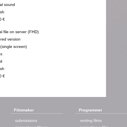
cal sound
ish
0 €
al file on server (FHD)
ored version
 (single screen)
ps
nd
ish
0 €
Filmmaker
Programmer
submissions
renting films