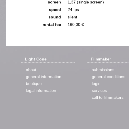
screen
1,37 (single screen)
speed
24 fps
sound
silent
rental fee
160,00 €
Light Cone
Filmmaker
about
submissions
general information
general conditions
boutique
login
legal information
services
call to filmmakers