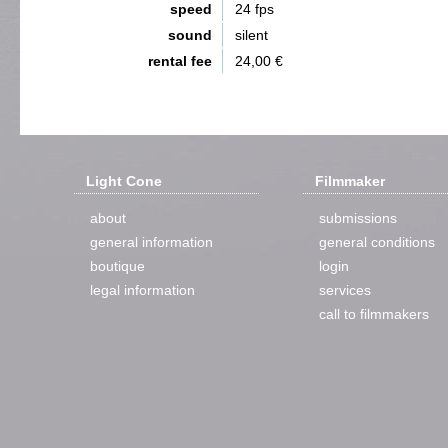
speed
24 fps
sound
silent
rental fee
24,00 €
Light Cone
Filmmaker
about
submissions
general information
general conditions
boutique
login
legal information
services
call to filmmakers