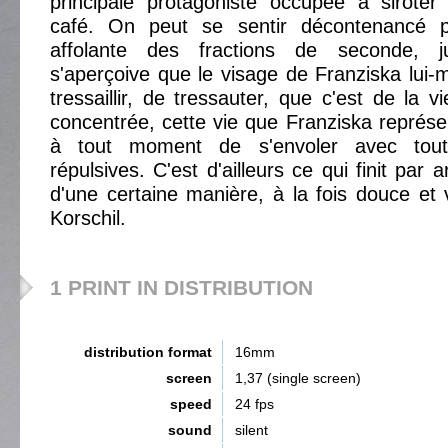
principale protagoniste occupée à siroter
café. On peut se sentir décontenancé p
affolante des fractions de seconde, 
s'aperçoive que le visage de Franziska lu
tressaillir, de tressauter, que c'est de la 
concentrée, cette vie que Franziska représ
à tout moment de s'envoler avec tout
répulsives. C'est d'ailleurs ce qui finit par a
d'une certaine manière, à la fois douce et
Korschil.
1 PRINT IN DISTRIBUTION
distribution format
16mm
screen
1,37 (single screen)
speed
24 fps
sound
silent