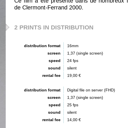
Ce film a été présenté dans de nombreux fe
de Clermont-Ferrand 2000.
2 PRINTS IN DISTRIBUTION
distribution format
16mm
screen
1,37 (single screen)
speed
24 fps
sound
silent
rental fee
19,00 €
distribution format
Digital file on server (FHD)
screen
1,37 (single screen)
speed
25 fps
sound
silent
rental fee
14,00 €