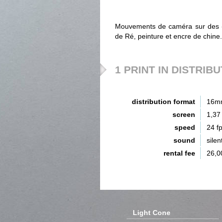
Mouvements de caméra sur des «t
de Ré, peinture et encre de chine.
1 PRINT IN DISTRIB
distribution format
16m
screen
1,37
speed
24 f
sound
silen
rental fee
26,0
Light Cone