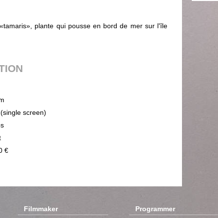
amaris», plante qui pousse en bord de mer sur l'île
UTION
m
 (single screen)
ps
t
0 €
Filmmaker
Programmer