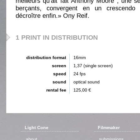
meilleurs qu'ait fait Anthony Moore ; une s
berçants, convergent en un crescendo r
décroître enfin.» Ony Reif.
1 PRINT IN DISTRIBUTION
distribution format
16mm
screen
1,37 (single screen)
speed
24 fps
sound
optical sound
rental fee
125,00 €
Light Cone
Filmmaker
about
submissions