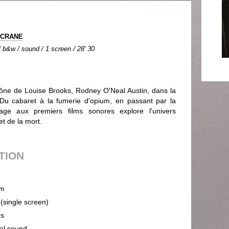
e CRANE
 b&w / sound / 1 screen / 28' 30
clône de Louise Brooks, Rodney O'Neal Austin, dans la
 Du cabaret à la fumerie d'opium, en passant par la
e aux premiers films sonores explore l'univers
t de la mort.
UTION
m
 (single screen)
ps
cal sound