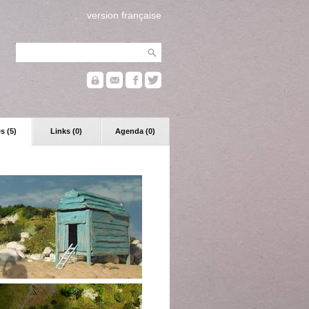
version française
s (5)
Links (0)
Agenda (0)