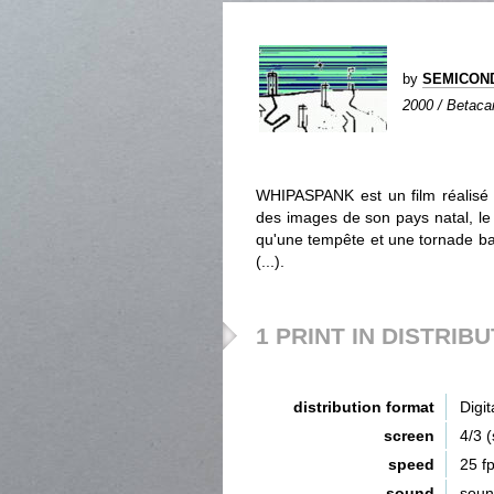
by
SEMICON
2000 / Betacam
WHIPASPANK est un film réalisé p
des images de son pays natal, le Ch
qu'une tempête et une tornade balai
(...).
1 PRINT IN DISTRIB
distribution format
Digit
screen
4/3 
speed
25 f
sound
sou