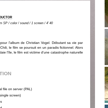
DUCTOR
 SP / color / sound / 1 screen / 4' 40
our l'album de Christian Vogel. Débutant sa vie par
ili, le film se poursuit en un paradis fictionnel. Alors
e l'île, le film est victime d'une catastrophe naturelle
UTION
al file on server (PAL)
(single screen)
ps
nd