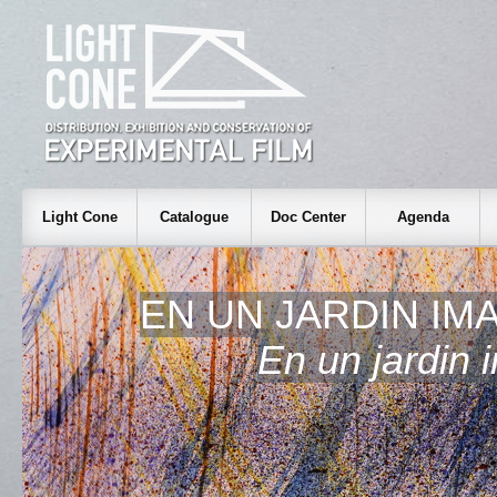
Light Cone
Catalogue
Doc Center
Agenda
EN UN JARDIN IM
En un jardin