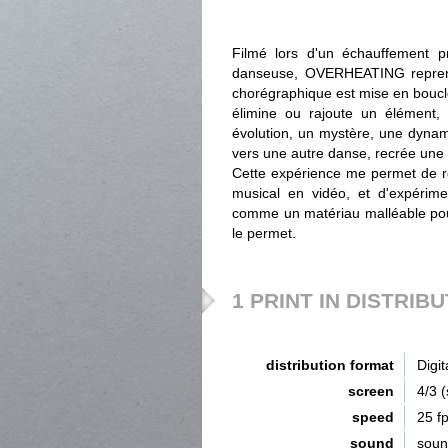
Filmé lors d'un échauffement 
danseuse, OVERHEATING reprend
chorégraphique est mise en boucle
élimine ou rajoute un élément,
évolution, un mystère, une dyna
vers une autre danse, recrée une
Cette expérience me permet de re
musical en vidéo, et d'expérime
comme un matériau malléable pou
le permet.
1 PRINT IN DISTRIB
distribution format
Digit
screen
4/3 
speed
25 f
sound
sou