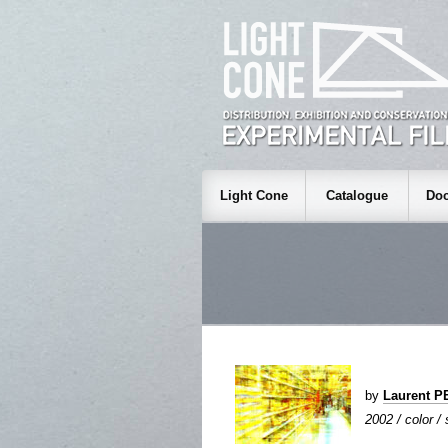
Light Cone
Catalogue
Doc
by
Laurent 
2002 / color /