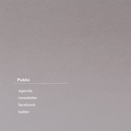
Public
agenda
newsletter
facebook
twitter