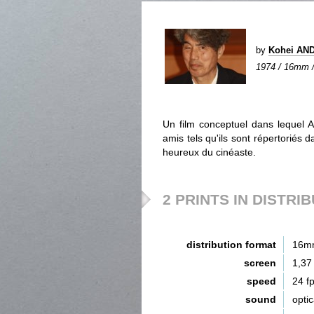
by
Kohei AN
1974 / 16mm / 
Un film conceptuel dans lequel
amis tels qu'ils sont répertoriés d
heureux du cinéaste.
2 PRINTS IN DISTRI
distribution format
16m
screen
1,37
speed
24 f
sound
opti