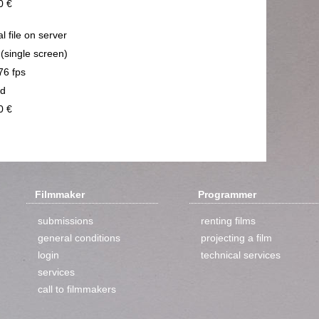
0 €
al file on server
 (single screen)
76 fps
nd
0 €
Filmmaker
Programmer
submissions
renting films
general conditions
projecting a film
login
technical services
services
call to filmmakers