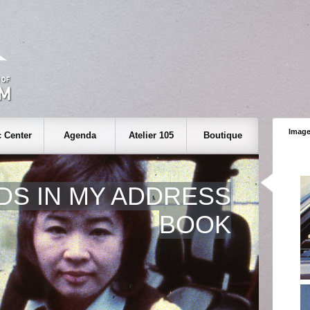
Image
 Center
Agenda
Atelier 105
Boutique
DS IN MY ADDRESS
BOOK